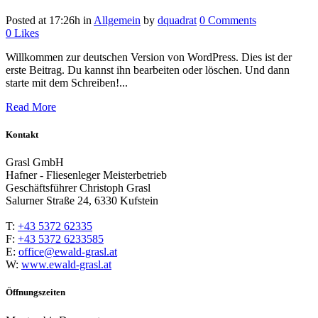
Posted at 17:26h
in
Allgemein
by
dquadrat
0 Comments
0
Likes
Willkommen zur deutschen Version von WordPress. Dies ist der
erste Beitrag. Du kannst ihn bearbeiten oder löschen. Und dann
starte mit dem Schreiben!...
Read More
Kontakt
Grasl GmbH
Hafner - Fliesenleger Meisterbetrieb
Geschäftsführer Christoph Grasl
Salurner Straße 24, 6330 Kufstein
T:
+43 5372 62335
F:
+43 5372 6233585
E:
office@ewald-grasl.at
W:
www.ewald-grasl.at
Öffnungszeiten