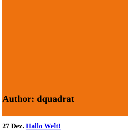
Author: dquadrat
27 Dez.
Hallo Welt!