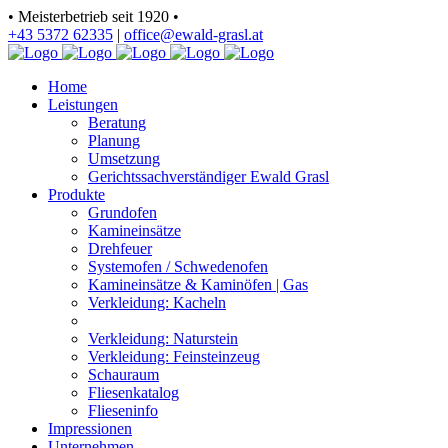
• Meisterbetrieb seit 1920 •
+43 5372 62335
|
office@ewald-grasl.at
Home
Leistungen
Beratung
Planung
Umsetzung
Gerichtssachverständiger Ewald Grasl
Produkte
Grundofen
Kamineinsätze
Drehfeuer
Systemofen / Schwedenofen
Kamineinsätze & Kaminöfen | Gas
Verkleidung: Kacheln
Verkleidung: Naturstein
Verkleidung: Feinsteinzeug
Schauraum
Fliesenkatalog
Flieseninfo
Impressionen
Unternehmen