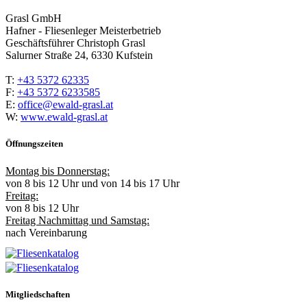
Grasl GmbH
Hafner - Fliesenleger Meisterbetrieb
Geschäftsführer Christoph Grasl
Salurner Straße 24, 6330 Kufstein
T:
+43 5372 62335
F:
+43 5372 6233585
E:
office@ewald-grasl.at
W:
www.ewald-grasl.at
Öffnungszeiten
Montag bis Donnerstag:
von 8 bis 12 Uhr und von 14 bis 17 Uhr
Freitag:
von 8 bis 12 Uhr
Freitag Nachmittag und Samstag:
nach Vereinbarung
Mitgliedschaften