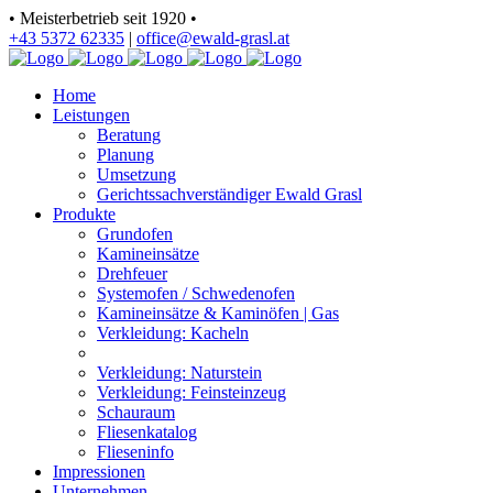
• Meisterbetrieb seit 1920 •
+43 5372 62335
|
office@ewald-grasl.at
Home
Leistungen
Beratung
Planung
Umsetzung
Gerichtssachverständiger Ewald Grasl
Produkte
Grundofen
Kamineinsätze
Drehfeuer
Systemofen / Schwedenofen
Kamineinsätze & Kaminöfen | Gas
Verkleidung: Kacheln
Verkleidung: Naturstein
Verkleidung: Feinsteinzeug
Schauraum
Fliesenkatalog
Flieseninfo
Impressionen
Unternehmen